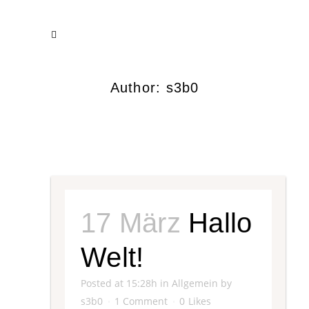
Author: s3b0
17 März
Hallo
Welt!
Posted at 15:28h
in
Allgemein
by
s3b0
1 Comment
0
Likes