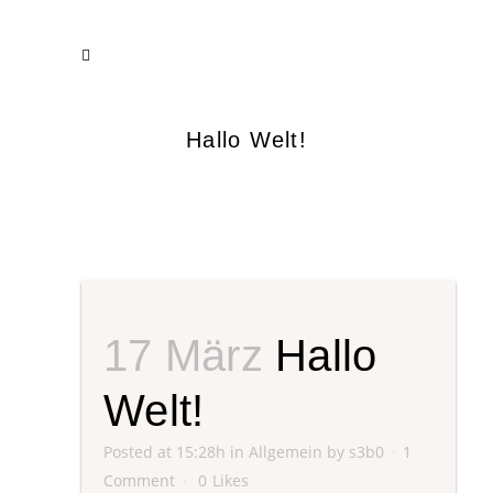
Hallo Welt!
17 März
Hallo
Welt!
Posted at 15:28h
in
Allgemein
by
s3b0
1
Comment
0
Likes